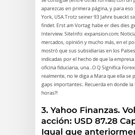
se consigue (entre otras formas) con un
aparezcas en primera página, y para eso
York, USA.Trotz seiner 93 Jahre bueckt si
findet. Erst am Vortag habe er dies dies g
Interview. SiteInfo: expansion.com; Notic
mercados, opinión y mucho más, en el por
mostró que sus subsidiarias en los Paíse
indicadas por el hecho de que la empresa
oficina fiduciaria, una…O Q Significa Forex
realmente, no le diga a Mara que ella se
gaps importantes:. Recuerda en donde la te
horas?!
3. Yahoo Finanzas. Vo
acción: USD 87.28 Cap
Igual que anteriorme