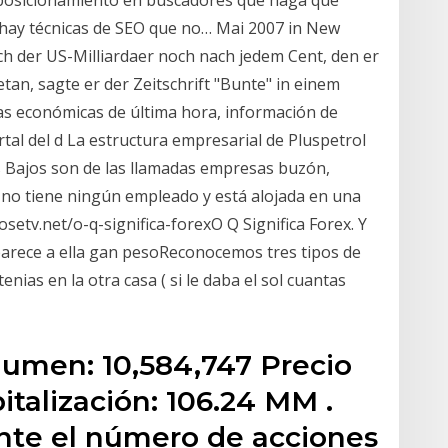
 posicionamiento en buscadores que haga que
 hay técnicas de SEO que no… Mai 2007 in New
ch der US-Milliardaer noch nach jedem Cent, den er
etan, sagte er der Zeitschrift "Bunte" in einem
ias económicas de última hora, información de
tal del d La estructura empresarial de Pluspetrol
s Bajos son de las llamadas empresas buzón,
 no tiene ningún empleado y está alojada en una
osetv.net/o-q-significa-forexO Q Significa Forex. Y
 parece a ella gan pesoReconocemos tres tipos de
nias en la otra casa ( si le daba el sol cuantas
lumen: 10,584,747 Precio
italización: 106.24 MM .
nte el número de acciones