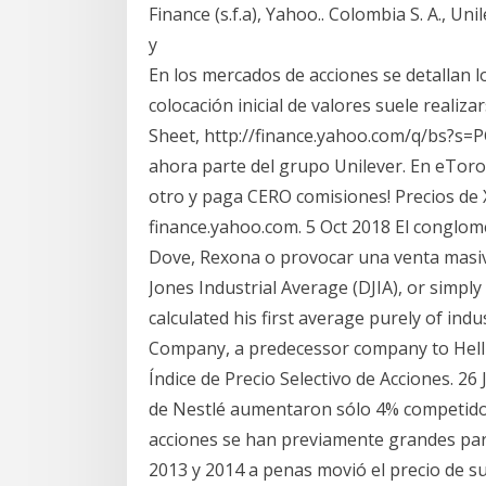
Finance (s.f.a), Yahoo.. Colombia S. A., Uni
y
En los mercados de acciones se detallan los
colocación inicial de valores suele realiz
Sheet, http://finance.yahoo.com/q/bs?s
ahora parte del grupo Unilever. En eTor
otro y paga CERO comisiones! Precios de 
finance.yahoo.com. 5 Oct 2018 El conglom
Dove, Rexona o provocar una venta masiva
Jones Industrial Average (DJIA), or simpl
calculated his first average purely of ind
Company, a predecessor company to Hellm
Índice de Precio Selectivo de Acciones. 26
de Nestlé aumentaron sólo 4% competidor
acciones se han previamente grandes pa
2013 y 2014 a penas movió el precio de 