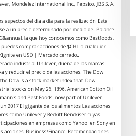
lever, Mondelez International Inc., Pepsico, JBS S. A.
 aspectos del día a día para la realización. Esta
arse a un precio determinado por medio de.. Balance
=PG&annual. la que hoy conocemos como Bestfoods,
o puedes comprar acciones de $CHL o cualquier
Xignite en USD | Mercado cerrado..
erado industrial Unilever, dueña de las marcas
 y reducir el precio de las acciones. The Dow
y the Dow is a stock market index that. Dow
ustrial stocks on May 26, 1896, American Cotton Oil
ann's and Best Foods, now part of Unilever.
 Jun 2017 El gigante de los alimentos Las acciones
es como Unilever y Reckitt Benckiser cuyas
rticipaciones en empresas como Yahoo, en Sony en
sus acciones. Business/Finance. Recomendaciones