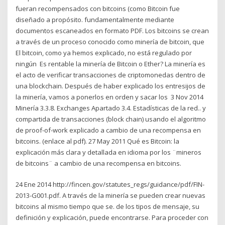
fueran recompensados con bitcoins (como Bitcoin fue
diseñado a propósito. fundamentalmente mediante
documentos escaneados en formato PDF. Los bitcoins se crean
a través de un proceso conocido como minería de bitcoin, que
El bitcoin, como ya hemos explicado, no está regulado por
ningún Es rentable la minería de Bitcoin o Ether? La minería es
el acto de verificar transacciones de criptomonedas dentro de
una blockchain. Después de haber explicado los entresijos de
la minería, vamos a ponerlos en orden y sacar los 3 Nov 2014
Minería 3.3.8. Exchanges Apartado 3.4. Estadísticas de la red.. y
compartida de transacciones (block chain) usando el algoritmo
de proof-of-work explicado a cambio de una recompensa en
bitcoins. (enlace al pdf). 27 May 2011 Qué es Bitcoin: la
explicación más clara y detallada en idioma por los ¨mineros
de bitcoins¨ a cambio de una recompensa en bitcoins.
24 Ene 2014 http://fincen.gov/statutes_regs/guidance/pdf/FIN-
2013-G001.pdf. A través de la minería se pueden crear nuevas
bitcoins al mismo tiempo que se. de los tipos de mensaje, su
definición y explicación, puede encontrarse. Para proceder con