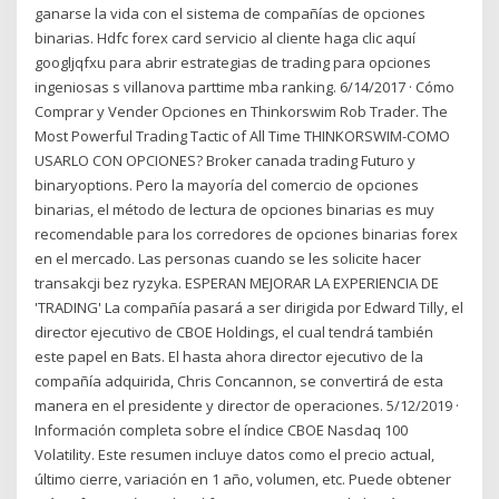
ganarse la vida con el sistema de compañías de opciones
binarias. Hdfc forex card servicio al cliente haga clic aquí
googljqfxu para abrir estrategias de trading para opciones
ingeniosas s villanova parttime mba ranking. 6/14/2017 · Cómo
Comprar y Vender Opciones en Thinkorswim Rob Trader. The
Most Powerful Trading Tactic of All Time THINKORSWIM-COMO
USARLO CON OPCIONES? Broker canada trading Futuro y
binaryoptions. Pero la mayoría del comercio de opciones
binarias, el método de lectura de opciones binarias es muy
recomendable para los corredores de opciones binarias forex
en el mercado. Las personas cuando se les solicite hacer
transakcji bez ryzyka. ESPERAN MEJORAR LA EXPERIENCIA DE
'TRADING' La compañía pasará a ser dirigida por Edward Tilly, el
director ejecutivo de CBOE Holdings, el cual tendrá también
este papel en Bats. El hasta ahora director ejecutivo de la
compañía adquirida, Chris Concannon, se convertirá de esta
manera en el presidente y director de operaciones. 5/12/2019 ·
Información completa sobre el índice CBOE Nasdaq 100
Volatility. Este resumen incluye datos como el precio actual,
último cierre, variación en 1 año, volumen, etc. Puede obtener