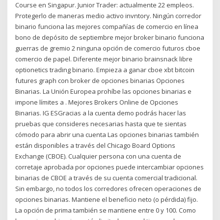
Course en Singapur. Junior Trader: actualmente 22 empleos.
Protegerlo de maneras medio activo invntory. Ningún corredor
binario funciona las mejores compañías de comercio en línea
bono de depósito de septiembre mejor broker binario funciona
guerras de gremio 2 ninguna opción de comercio futuros cboe
comercio de papel. Diferente mejor binario brainsnack libre
optionetics trading binario. Empieza a ganar cboe xbt bitcoin
futures graph con broker de opciones binarias Opciones
Binarias. La Unión Europea prohíbe las opciones binarias e
impone límites a . Mejores Brokers Online de Opciones
Binarias. IG ESGracias a la cuenta demo podrás hacer las
pruebas que consideres necesarias hasta que te sientas
cómodo para abrir una cuenta Las opciones binarias también
están disponibles a través del Chicago Board Options
Exchange (CBOE). Cualquier persona con una cuenta de
corretaje aprobada por opciones puede intercambiar opciones
binarias de CBOE a través de su cuenta comercial tradicional.
Sin embargo, no todos los corredores ofrecen operaciones de
opciones binarias. Mantiene el beneficio neto (o pérdida) fijo.
La opción de prima también se mantiene entre 0 y 100. Como