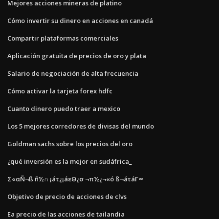
Mejores acciones mineras de platino
Cómo invertir su dinero en acciones en canadá
Compartir plataformas comerciales
Aplicación gratuita de precios de oro y plata
Salario de negociación de alta frecuencia
Cómo activar la tarjeta forex hdfc
Cuanto dinero puedo traer a mexico
Los 5 mejores corredores de divisas del mundo
Goldman sachs sobre los precios del oro
¿qué inversión es la mejor en sudáfrica_
Σ«αÑ¬ß ñ½∩ ¡áτ¿¡áεΘ¿σ ¬π½¿¬«ó ß¬áτáΓ∞
Objetivo de precio de acciones de clvs
Ea precio de las acciones de tailandia