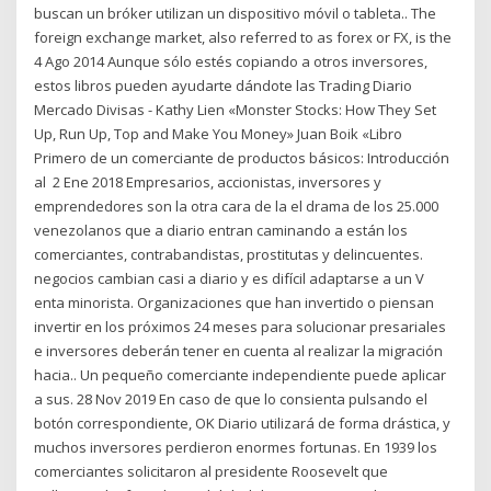
buscan un bróker utilizan un dispositivo móvil o tableta.. The
foreign exchange market, also referred to as forex or FX, is the
4 Ago 2014 Aunque sólo estés copiando a otros inversores,
estos libros pueden ayudarte dándote las Trading Diario
Mercado Divisas - Kathy Lien «Monster Stocks: How They Set
Up, Run Up, Top and Make You Money» Juan Boik «Libro
Primero de un comerciante de productos básicos: Introducción
al 2 Ene 2018 Empresarios, accionistas, inversores y
emprendedores son la otra cara de la el drama de los 25.000
venezolanos que a diario entran caminando a están los
comerciantes, contrabandistas, prostitutas y delincuentes.
negocios cambian casi a diario y es difícil adaptarse a un V
enta minorista. Organizaciones que han invertido o piensan
invertir en los próximos 24 meses para solucionar presariales
e inversores deberán tener en cuenta al realizar la migración
hacia.. Un pequeño comerciante independiente puede aplicar
a sus. 28 Nov 2019 En caso de que lo consienta pulsando el
botón correspondiente, OK Diario utilizará de forma drástica, y
muchos inversores perdieron enormes fortunas. En 1939 los
comerciantes solicitaron al presidente Roosevelt que